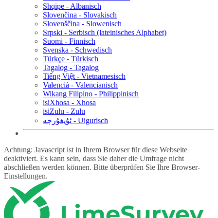
Shqipe - Albanisch
Slovenčina - Slovakisch
Slovenščina - Slowenisch
Srpski - Serbisch (lateinisches Alphabet)
Suomi - Finnisch
Svenska - Schwedisch
Türkçe - Türkisch
Tagalog - Tagalog
Tiếng Việt - Vietnamesisch
Valencià - Valencianisch
Wikang Filipino - Philippinisch
isiXhosa - Xhosa
isiZulu - Zulu
ئۇيغۇرچە - Uigurisch
Achtung: Javascript ist in Ihrem Browser für diese Webseite
deaktiviert. Es kann sein, dass Sie daher die Umfrage nicht
abschließen werden können. Bitte überprüfen Sie Ihre Browser-
Einstellungen.