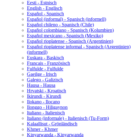
Eesti - Estnisch
English - Englisch
Español - Spanisch
Español (informal) - Spanisch (informell)
Español chileno - Spanisch (Chile)
Español colombiano - Spanisch (Kolumbien)
Español mexicano - Spanisch (Mexiko)
Español rioplatense - Spanisch (Argentinien)
Español rioplatense informal - Spanisch (Argentinien)
(informell)
Euskara - Baskisch
Français - Französisch
Fulfulde - Fulfulde
Gaeilge - Irisch
Galego - Galizisch
Hausa - Hausa
Hrvatski - Kroatisch
Ikirundi - Kirundi
Ilokano - Ilocano
Ilonggo - Hiligaynon
Italiano - Italienisch
Italiano (informale) - Italienisch (Tu-Form)
Kalaallisut - Grönländisch
Khmer - Khmer
Kinyarwanda - Kinyarwanda