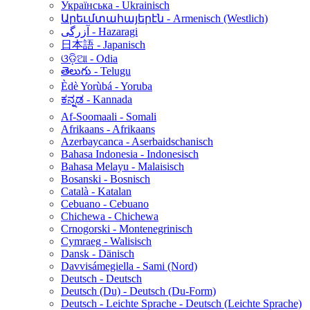
Українська - Ukrainisch
Արեւմտահայերէն - Armenisch (Westlich)
آزرگی - Hazaragi
日本語 - Japanisch
ଓଡ଼ିଆ - Odia
తెలుగు - Telugu
Èdè Yorùbá - Yoruba
ಕನ್ನಡ - Kannada
Af-Soomaali - Somali
Afrikaans - Afrikaans
Azerbaycanca - Aserbaidschanisch
Bahasa Indonesia - Indonesisch
Bahasa Melayu - Malaisisch
Bosanski - Bosnisch
Català - Katalan
Cebuano - Cebuano
Chichewa - Chichewa
Crnogorski - Montenegrinisch
Cymraeg - Walisisch
Dansk - Dänisch
Davvisámegiella - Sami (Nord)
Deutsch - Deutsch
Deutsch (Du) - Deutsch (Du-Form)
Deutsch - Leichte Sprache - Deutsch (Leichte Sprache)