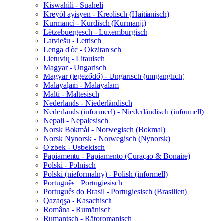
Kiswahili - Suaheli
Kreyòl ayisyen - Kreolisch (Haitianisch)
Kurmancî - Kurdisch (Kurmanji)
Lëtzebuergesch - Luxemburgisch
Latviešu - Lettisch
Lenga d'òc - Okzitanisch
Lietuvių - Litauisch
Magyar - Ungarisch
Magyar (tegeződő) - Ungarisch (umgänglich)
Malayāḷaṁ - Malayalam
Malti - Maltesisch
Nederlands - Niederländisch
Nederlands (informeel) - Niederländisch (informell)
Nepali - Nepalesisch
Norsk Bokmål - Norwegisch (Bokmal)
Norsk Nynorsk - Norwegisch (Nynorsk)
O'zbek - Usbekisch
Papiamentu - Papiamento (Curaçao & Bonaire)
Polski - Polnisch
Polski (nieformalny) - Polish (informell)
Português - Portugiesisch
Português do Brasil - Portugiesisch (Brasilien)
Qazaqşa - Kasachisch
Româna - Rumänisch
Rumantsch - Rätoromanisch