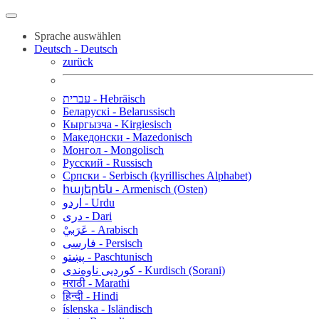
Sprache auswählen
Deutsch - Deutsch
zurück
עברית - Hebräisch
Беларускі - Belarussisch
Кыргызча - Kirgiesisch
Македонски - Mazedonisch
Монгол - Mongolisch
Русский - Russisch
Српски - Serbisch (kyrillisches Alphabet)
հայերեն - Armenisch (Osten)
اردو - Urdu
دری - Dari
عَرَبيْ - Arabisch
فارسی - Persisch
پښتو - Paschtunisch
کوردیی ناوەندی - Kurdisch (Sorani)
मराठी - Marathi
हिन्दी - Hindi
íslenska - Isländisch