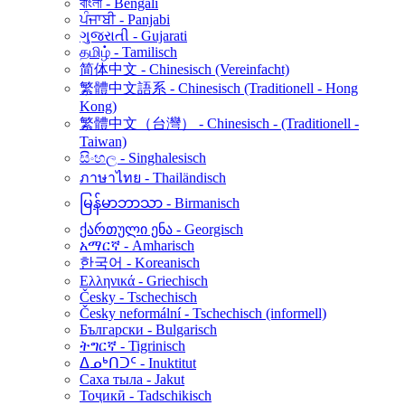
বাংলা - Bengali
ਪੰਜਾਬੀ - Panjabi
ગુજરાતી - Gujarati
தமிழ் - Tamilisch
简体中文 - Chinesisch (Vereinfacht)
繁體中文語系 - Chinesisch (Traditionell - Hong
Kong)
繁體中文（台灣） - Chinesisch - (Traditionell -
Taiwan)
සිංහල - Singhalesisch
ภาษาไทย - Thailändisch
မြန်မာဘာသာ - Birmanisch
ქართული ენა - Georgisch
አማርኛ - Amharisch
한국어 - Koreanisch
Ελληνικά - Griechisch
Česky - Tschechisch
Česky neformální - Tschechisch (informell)
Български - Bulgarisch
ትግርኛ - Tigrinisch
ᐃᓄᒃᑎᑐᑦ - Inuktitut
Саха тыла - Jakut
Тоҷикӣ - Tadschikisch